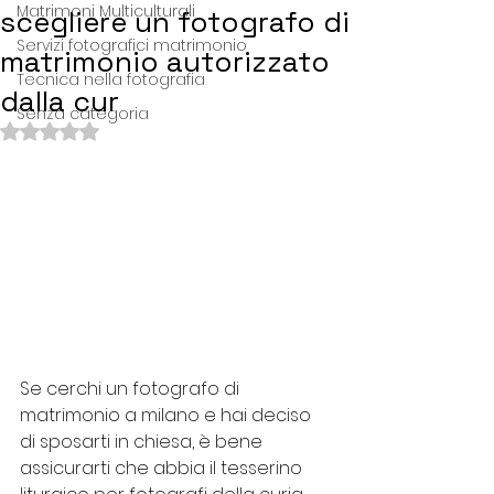
Matrimoni Multiculturali
scegliere un fotografo di
Servizi fotografici matrimonio
matrimonio autorizzato
Tecnica nella fotografia
dalla cur
Senza categoria
Valutazione NaN stelle su 5.
Se cerchi un fotografo di 
matrimonio a milano e hai deciso 
di sposarti in chiesa, è bene 
assicurarti che abbia il tesserino 