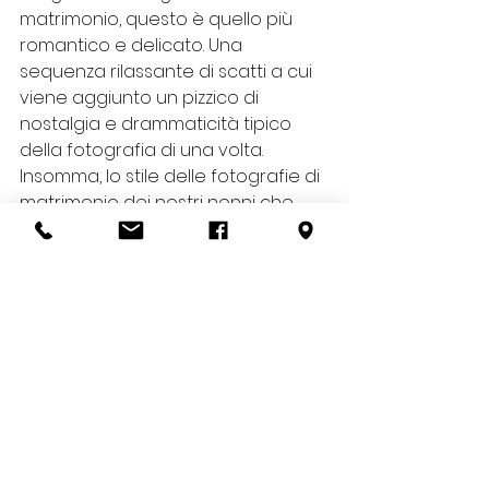
matrimonio, questo è quello più 
romantico e delicato. Una 
sequenza rilassante di scatti a cui 
viene aggiunto un pizzico di 
nostalgia e drammaticità tipico 
della fotografia di una volta. 
Insomma, lo stile delle fotografie di 
matrimonio dei nostri nonni che 
guardavamo da bambini.
Indeciso sugli stili della fotografia di 
matrimonio? Ti aiutiamo noi
Lo studio fotografi degli sposi di 
milano ti aiuta a scegliere quale 
degli stili di fotografia di 
matrimonio si addice meglio a te. 
Abbiamo molti anni di esperienza 
nel campo e possiamo aiutarti a 