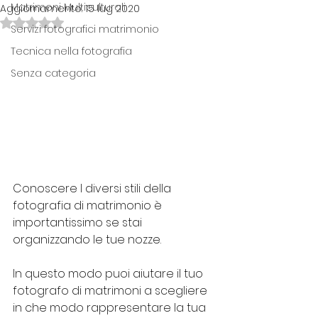
Matrimoni Multiculturali
Aggiornamento:
15 lug 2020
Valutazione NaN stelle su 5.
Servizi fotografici matrimonio
Tecnica nella fotografia
Senza categoria
Conoscere I diversi stili della 
fotografia di matrimonio è 
importantissimo se stai 
organizzando le tue nozze.
In questo modo puoi aiutare il tuo 
fotografo di matrimoni a scegliere 
in che modo rappresentare la tua 