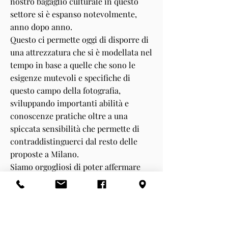
nostro bagaglio culturale in questo
settore si è espanso notevolmente,
anno dopo anno.
Questo ci permette oggi di disporre di
una attrezzatura che si è modellata nel
tempo in base a quelle che sono le
esigenze mutevoli e specifiche di
questo campo della fotografia,
sviluppando importanti abilità e
conoscenze pratiche oltre a una
spiccata sensibilità che permette di
contraddistinguerci dal resto delle
proposte a Milano.
Siamo orgogliosi di poter affermare
che nel corso degli anni non abbiamo
mai investito seriamente in pubblicità
ma abbiamo preferito lasciare parlare
i nostri clienti… e i risultati sono