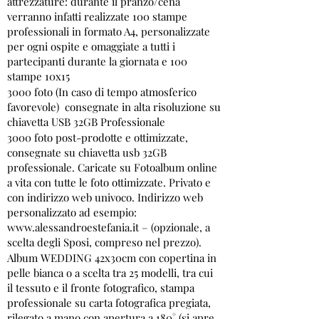
attrezzature: durante il pranzo/cena
verranno infatti realizzate 100 stampe
professionali in formato A4, personalizzate
per ogni ospite e omaggiate a tutti i
partecipanti durante la giornata e 100
stampe 10x15
3000 foto (In caso di tempo atmosferico
favorevole) consegnate in alta risoluzione su
chiavetta USB 32GB Professionale
3000 foto post-prodotte e ottimizzate,
consegnate su chiavetta usb 32GB
professionale. Caricate su Fotoalbum online
a vita con tutte le foto ottimizzate. Privato e
con indirizzo web univoco. Indirizzo web
personalizzato ad esempio:
www.alessandroestefania.it
– (opzionale, a
scelta degli Sposi, compreso nel prezzo).
Album WEDDING 42x30cm con copertina in
pelle bianca o a scelta tra 25 modelli, tra cui
il tessuto e il fronte fotografico, stampa
professionale su carta fotografica pregiata,
rilegato a mano con apertura a 180° (si apre