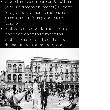
progettare e stampare un FotoAlbum
(42×30 o dimensioni inferiori) su carta
fotografica premium e materiali di
altissima qualità: artigianato 100%
Italiano.
realizzare un video del matrimonio,
con video operatori e montatori
professionisti, e l’ausilio di droni per
riprese aeree cinematografiche