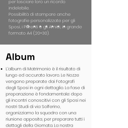
per lasciare loro un ricordo
indelebile.
Possibilità di stampare anche
fotografie personalizzate per gli
Sposi, i Parenti e gli Amici, in grande
formato A4 (20×30).
Album
L’album di Matrimonio è il risultato di
lungo ed accurato lavoro. Le Nozze
vengono preparate dai Fotografi
degli Sposi in ogni dettaglio. La fase di
preparazione è fondamentale: dopo
gli incontri conoscitivi con gli Sposi nei
nostri Studi di via Solferino,
organizziamo la squadra con una
riunione apposita, per preparare tutti i
dettagli della Giornata. La nostra