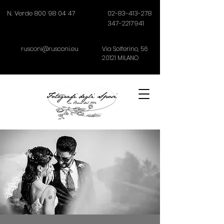
N. Verde 800 98 04 47
02-83-413-278
347-2217941
rusconi@rusconi.eu
Via Solferino,
56
20121
MILANO