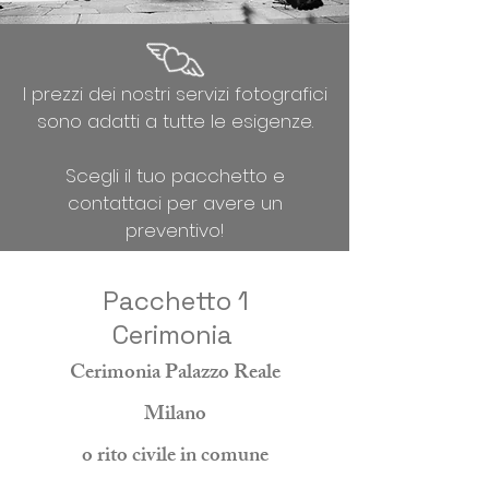
I prezzi dei nostri servizi fotografici
sono adatti a tutte le esigenze.
Scegli il tuo pacchetto e
contattaci per avere un
preventivo!
Pacchetto 1
Cerimonia
Cerimonia Palazzo Reale
Mila
no
o rito civile in comune