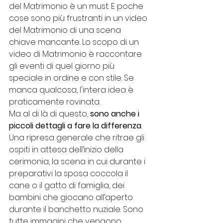
del Matrimonio è un must. E poche 
cose sono più frustranti in un video 
del Matrimonio di una scena 
chiave mancante. Lo scopo di un 
video di Matrimonio è raccontare 
gli eventi di quel giorno più 
speciale in ordine e con stile. Se 
manca qualcosa, l'intera idea è 
praticamente rovinata.
Ma al di là di questo, 
sono anche i 
piccoli dettagli a fare la differenza
.
Una ripresa generale che ritrae gli 
ospiti in attesa dell’inizio della 
cerimonia, la scena in cui durante i 
preparativi la sposa coccola il 
cane o il gatto di famiglia, dei 
bambini che giocano all’aperto 
durante il banchetto nuziale. Sono 
tutte immagini che vengono 