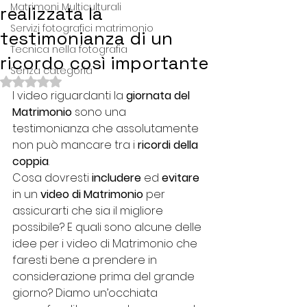
Matrimoni Multiculturali
realizzata la
Servizi fotografici matrimonio
testimonianza di un
Tecnica nella fotografia
ricordo così importante
Senza categoria
Valutazione NaN stelle su 5.
I video riguardanti la 
giornata del 
Matrimonio
 sono una 
testimonianza che assolutamente 
non può mancare tra i 
ricordi della 
coppia
.
Cosa dovresti 
includere
 ed 
evitare
in un 
video di Matrimonio
 per 
assicurarti che sia il migliore 
possibile? E quali sono alcune delle 
idee per i video di Matrimonio che 
faresti bene a prendere in 
considerazione prima del grande 
giorno? Diamo un’occhiata 