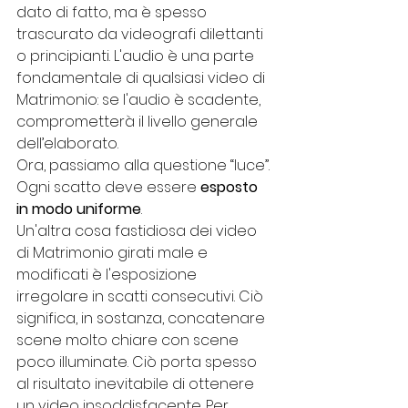
dato di fatto, ma è spesso 
trascurato da videografi dilettanti 
o principianti. L'audio è una parte 
fondamentale di qualsiasi video di 
Matrimonio: se l'audio è scadente, 
comprometterà il livello generale 
dell’elaborato.
Ora, passiamo alla questione “luce”. 
Ogni scatto deve essere 
esposto 
in modo uniforme
.
Un'altra cosa fastidiosa dei video 
di Matrimonio girati male e 
modificati è l'esposizione 
irregolare in scatti consecutivi. Ciò 
significa, in sostanza, concatenare 
scene molto chiare con scene 
poco illuminate. Ciò porta spesso 
al risultato inevitabile di ottenere 
un video insoddisfacente. Per 