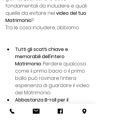
fondamentali da includere e quali 
quelle da evitare nel 
video del tuo 
Matrimonio
?
Tra le cosa includere, abbiamo:
Tutti gli scatti chiave e 
memorabili dell'intero 
Matrimonio
. Perdere qualcosa 
come il primo bacio o il primo 
ballo può rovinare l'intera 
esperienza di guardare il video 
del Matrimonio.
Abbastanza B-roll per il 
processo di editing
. Il modo più 
semplice per ottenere un 
video di Matrimonio noioso se 
è solo una serie di riprese 