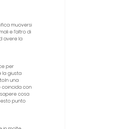
ifica muoversi 
i e l’altro di 
d avere la 
ce per 
la giusta 
o.In una 
 coincida con 
, sapere cosa 
uesto punto 
e in molte 