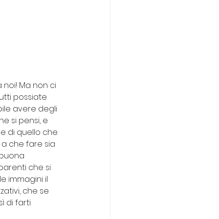
 noi! Ma non ci 
utti possiate 
ile avere degli 
he si pensi, e 
e di quello che 
a che fare sia 
 buona 
parenti che si 
le immagini il 
ativi, che se 
di farti 