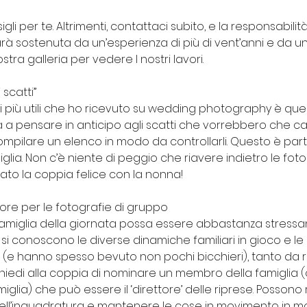
sigli per te. Altrimenti, contattaci subito, e la responsabil
rà sostenuta da un’esperienza di più di vent’anni e da un
nostra galleria per vedere I nostri lavori.
 scatti”
 più utili che ho ricevuto su wedding photography è quell
 a pensare in anticipo agli scatti che vorrebbero che cat
compilare un elenco in modo da controllarli. Questo è par
miglia. Non c’è niente di peggio che riavere indietro le foto
ato la coppia felice con la nonna!
ore per le fotografie di gruppo
 famiglia della giornata possa essere abbastanza stressa
i conoscono le diverse dinamiche familiari in gioco e l
vo” (e hanno spesso bevuto non pochi bicchieri), tanto da 
Chiedi alla coppia di nominare un membro della famiglia (
iglia) che può essere il ‘direttore’ delle riprese. Possono 
e nell’inquadratura e mantenere le cose in movimento in m