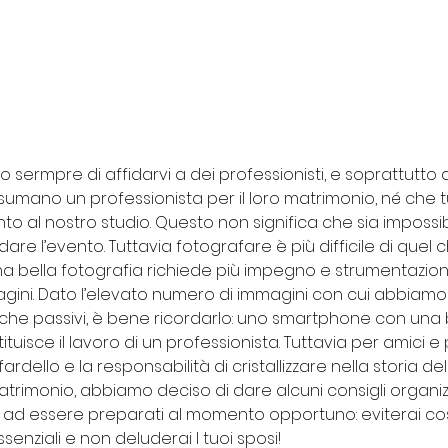
o sermpre di affidarvi a dei professionisti, e soprattutto a
ssumano un professionista per il loro matrimonio, né che t
nto al nostro studio. Questo non significa che sia impossib
rdare l’evento. Tuttavia fotografare è più difficile di quel c
una bella fotografia richiede più impegno e strumentazion
ini. Dato l’elevato numero di immagini con cui abbiamo 
 che passivi, è bene ricordarlo: uno smartphone con una
uisce il lavoro di un professionista. Tuttavia per amici e 
ardello e la responsabilità di cristallizzare nella storia del
rimonio, abbiamo deciso di dare alcuni consigli organizz
 ad essere preparati al momento opportuno: eviterai così 
senziali e non deluderai I tuoi sposi!