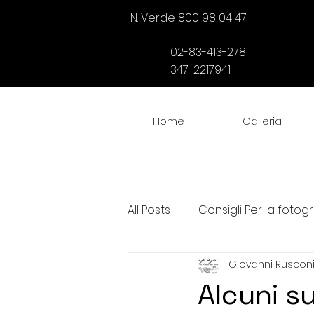
N. Verde 800 98 04 47
02-83-413-278
347-2217941
Home
Galleria
All Posts
Consigli Per la fotogr
Giovanni Ruscon
Servizi fotografici matrimoni
Alcuni su