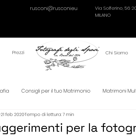
rusconi@rusconi.eu
Via Solferino, 56 20
MILANO
Prezzi
Chi Siamo
afia
Consigli per il tuo Matrimonio
Matrimoni Mult
i
21 feb 2020
Tempo di lettura: 7 min
o
Tecnica nella fotografia
Senza categoria
ggerimenti per la fotogr