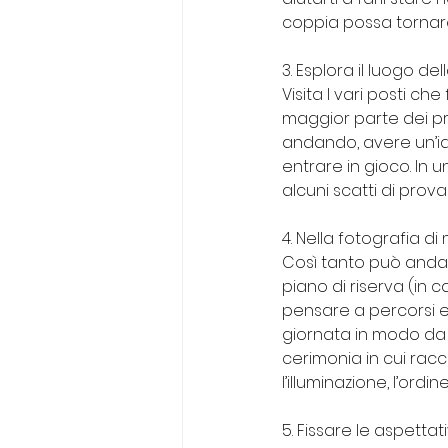
coppia possa tornare
3. Esplora il luogo de
Visita I vari posti c
maggior parte dei pro
andando, avere un’id
entrare in gioco. In 
alcuni scatti di prov
4. Nella fotografia d
Così tanto può andar
piano di riserva (in
pensare a percorsi e
giornata in modo da 
cerimonia in cui racco
l’illuminazione, l’ord
5. Fissare le aspetta