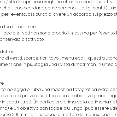
oro / stile. Scopri cosa vogliono ottenere, quanti scatti vog
che siano ricordare, come saranno usati gli scatti (stampa
er l’evento, assicurati di avere un accordo sul prezzo sta
sulla tua fotocamera
 il bacio e I voti non sono proprio il massimo per l’evento. D
onservalo disattivato.
 dettagli
tro di vestiti, scarpe, fiori, tavoli, menu ecc. – questi aiuta
dimensione in più.Sfoglia una rivista di matrimoni in un’edi
re
tito, noleggia o ruba una macchina fotografica extra per i
 diverso. Io provo a scattare con un obiettivo grandango
e in spazi ristretti (in particolare prima della cerimonia nel
rno) e un obiettivo con focale più lunga (può essere util
me 200mm se si riescono a mettere le mani su uno – io, tr