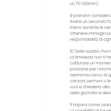
un 70-200mm).
9 prendi in conside
Avere un secondo fot
meno durante le cerim
ottenere immagini più
responsabilità di ogn
10. Siate audaci, ma 
La timidezza non ti 
catturare un momento
posizione per I mome
cerimonia cerco di s
canzoni, sermoni o le
vuoi e chiederlo alla
della giornata e dev
11. Impara come usare
La possibilità di far 