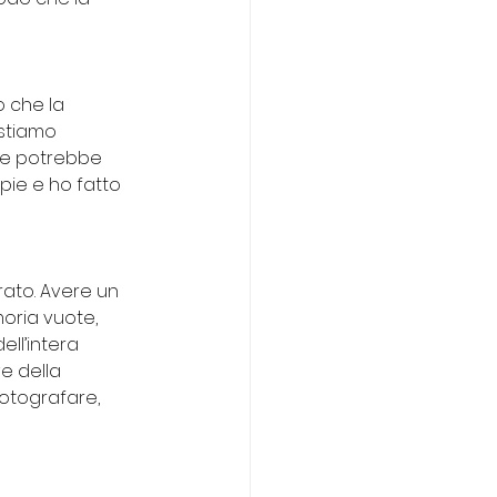
o che la 
stiamo 
uce potrebbe 
pie e ho fatto 
ato. Avere un 
oria vuote, 
ll’intera 
e della 
fotografare, 