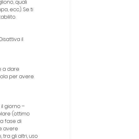
liono, quali 
, ecc.). Se ti 
bilito.
isattiva il 
no a dare 
cola per avere 
l giorno – 
lare (ottimo 
la fase di 
e avere 
a gli altri, uso 