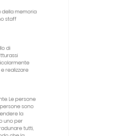
ità della memoria 
o staff 
o di 
turassi 
ticolarmente 
 e realizzare 
nte. Le persone 
e persone sono 
rendere la 
o uno per 
radunare tutti, 
odo che la 