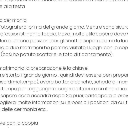
 alla festa.
lla cerimonia
he fotograferai prima del grande giorno. Mentre sono sicur
fessionisti non lo faccia, trovo molto utile sapere dove 
ea di alcune posizioni per gli scatti e sapere come la l
uno o due matrimoni ho persino visitato I luoghi con le cop
a (così ho potuto scattare le foto di fidanzamento)
i matrimonio la preparazione è la chiave
e storto il grande giorno… quindi devi essere ben prepar
 caso di maltempo), avere batterie cariche, schede di mem
 tempo per raggiungere luoghi e ottenere un itinerario de
sapere cosa accadrà dopo. Se puoi, partecipa alle prov
glierai molte informazioni sulle possibili posizioni da cui 
ine delle cerimonia etc…
tive con la coppia