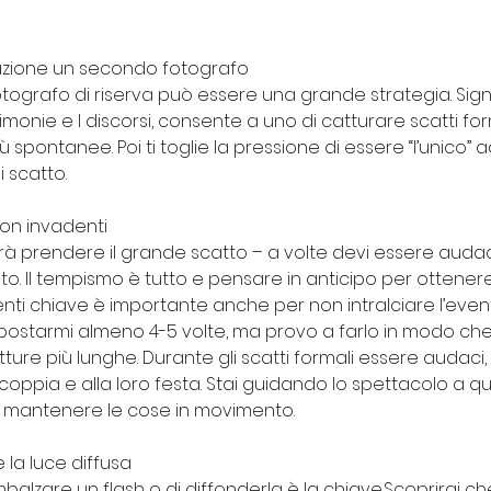
razione un secondo fotografo
ografo di riserva può essere una grande strategia. Sign
onie e I discorsi, consente a uno di catturare scatti formal
 spontanee. Poi ti toglie la pressione di essere “l’unico” a
i scatto.
non invadenti
farà prendere il grande scatto – a volte devi essere auda
. Il tempismo è tutto e pensare in anticipo per ottenere 
nti chiave è importante anche per non intralciare l’event
postarmi almeno 4-5 volte, ma provo a farlo in modo che
tture più lunghe. Durante gli scatti formali essere audaci
 coppia e alla loro festa. Stai guidando lo spettacolo a q
i mantenere le cose in movimento.
 la luce diffusa
rimbalzare un flash o di diffonderla è la chiave.Scoprirai ch