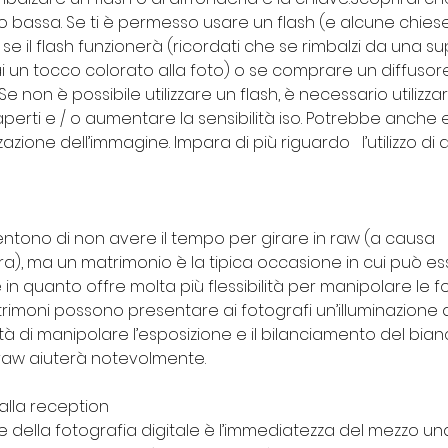
o bassa. Se ti è permesso usare un flash (e alcune chiese
se il flash funzionerà (ricordati che se rimbalzi da una su
 un tocco colorato alla foto) o se comprare un diffusore
e non è possibile utilizzare un flash, è necessario utilizza
erti e / o aumentare la sensibilità iso. Potrebbe anche e
azione dell’immagine. Impara di più riguardo   l’utilizzo di d
sentono di non avere il tempo per girare in raw (a causa 
ra), ma un matrimonio è la tipica occasione in cui può es
 in quanto offre molta più flessibilità per manipolare le 
trimoni possono presentare ai fotografi un’illuminazione 
à di manipolare l’esposizione e il bilanciamento del bia
o raw aiuterà notevolmente.
 alla reception
 della fotografia digitale è l’immediatezza del mezzo un