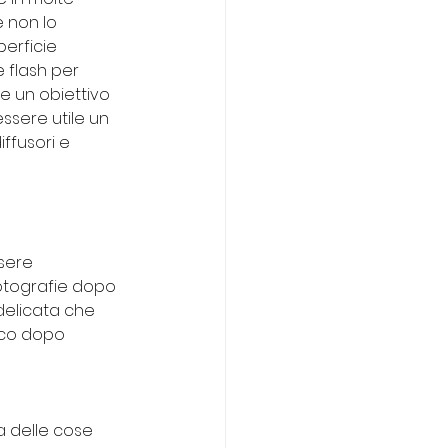
 non lo 
perficie 
 flash per 
re un obiettivo 
ssere utile un 
iffusori e 
sere 
fotografie dopo 
delicata che 
nco dopo 
a delle cose 