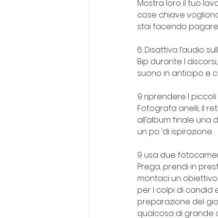
Mostra loro il tuo lav
cose chiave vogliono 
stai facendo pagare p
6. Disattiva l’audio 
Bip durante I discorsi,
suono in anticipo e c
9 riprendere I piccoli
Fotografa anelli, il re
all’album finale una 
un po ‘di ispirazione.
9 usa due fotocame
Prega, prendi in pres
montaci un obiettivo
per I colpi di candid 
preparazione del gio
qualcosa di grande co