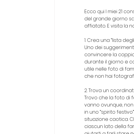
Ecco qui I miei 21 con
del grande giorno sa
affiatato. E visita la 
1. Crea una “lista degli
Uno dei suggerimenti
convincere la coppia
durante il giorno e 
utile nelle foto di fa
che non hai fotograf
2. Trova un coordinat
Trovo che la foto di
vanno ovunque, non s
in uno “spirito festi
situazione caotica. 
ciascun lato della fam
aiutarti a farli star