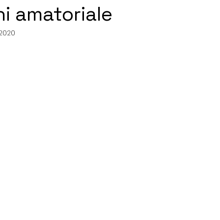
i amatoriale
 2020
telle su 5.