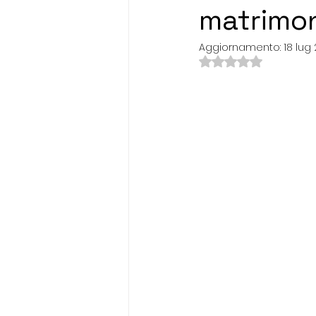
matrimon
Aggiornamento:
18 lug
Valutazione NaN s