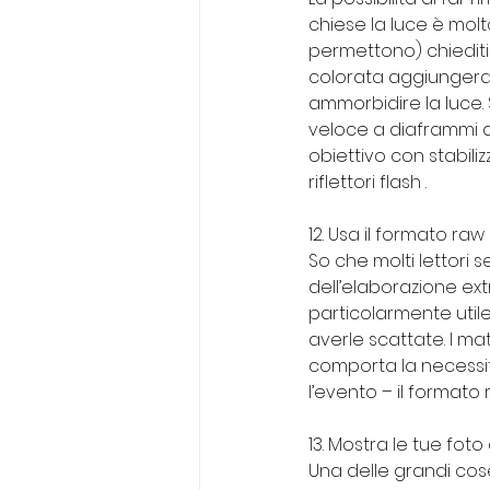
chiese la luce è molt
permettono) chiediti 
colorata aggiungerai
ammorbidire la luce. S
veloce a diaframmi ap
obiettivo con stabilizz
riflettori flash .
12. Usa il formato raw
So che molti lettori 
dell’elaborazione ext
particolarmente utile
averle scattate. I ma
comporta la necessit
l’evento – il format
13. Mostra le tue foto
Una delle grandi cose