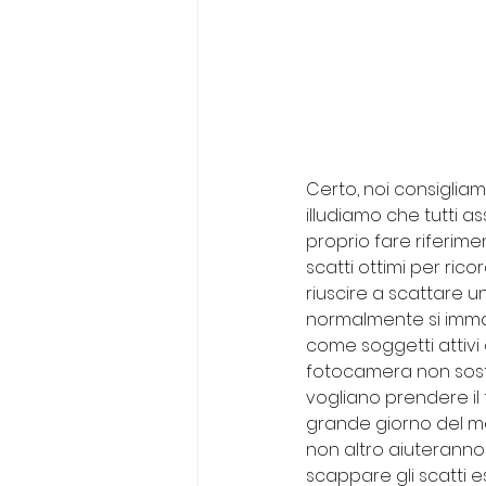
Certo, noi consigliam
illudiamo che tutti a
proprio fare riferime
scatti ottimi per rico
riuscire a scattare 
normalmente si immag
come soggetti attivi
fotocamera non sostit
vogliano prendere il f
grande giorno del mat
non altro aiuteranno
scappare gli scatti es