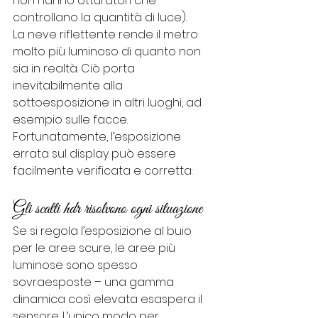
non hanno otturatori che 
controllano la quantità di luce).
La neve riflettente rende il metro 
molto più luminoso di quanto non 
sia in realtà. Ciò porta 
inevitabilmente alla 
sottoesposizione in altri luoghi, ad 
esempio sulle facce. 
Fortunatamente, l’esposizione 
errata sul display può essere 
facilmente verificata e corretta:
Gli scatti hdr risolvono ogni situazione
Se si regola l’esposizione al buio 
per le aree scure, le aree più 
luminose sono spesso 
sovraesposte – una gamma 
dinamica così elevata esaspera il 
sensore. L’unico modo per 