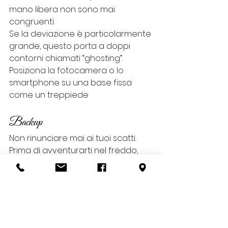
mano libera non sono mai 
congruenti.
Se la deviazione è particolarmente 
grande, questo porta a doppi 
contorni chiamati “ghosting”. 
Posiziona la fotocamera o lo 
smartphone su una base fissa 
come un treppiede
Backup
Non rinunciare mai ai tuoi scatti. 
Prima di avventurarti nel freddo, 
dovresti creare un backup del 
contenuto dello smartphone. Gli 
incidenti accadono – e, come sai, 
sempre nel momento più 
inopportuno.
Consigli Per la fotografia