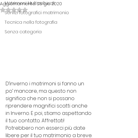
Matrimoni Multiculturali
Aggiornamento:
28 giu 2020
Valutazione NaN stelle su 5.
Servizi fotografici matrimonio
Tecnica nella fotografia
Senza categoria
D’inverno i matrimoni si fanno un 
po’ mancare, ma questo non 
significa che non si possano 
riprendere magnifici scatti anche 
in Inverno. E poi, stiamo aspettando 
il tuo contatto. Affrettati! 
Potrebbero non esserci più date 
libere per il tuo matrimonio a breve.